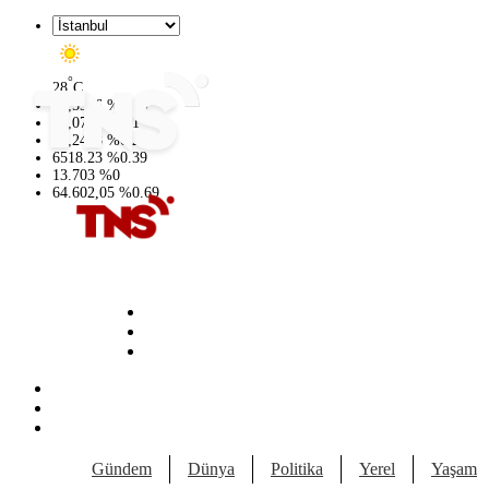
°
28
C
47,5986
%
0.06
55,0700
%
0.1
64,2438
%
0.21
6518.23
%
0.39
13.703
%
0
64.602,05
%
0.69
Gündem
Dünya
Politika
Yerel
Yaşam