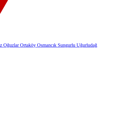
ez
Oğuzlar
Ortaköy
Osmancık
Sungurlu
Uğurludağ