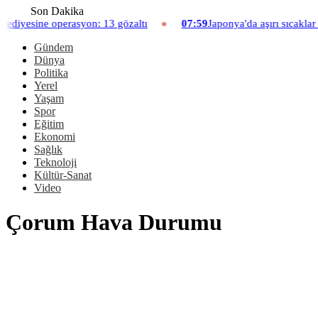
Son Dakika
e operasyon: 13 gözaltı
07:59
Japonya'da aşırı sıcaklar nedeniyl
Gündem
Dünya
Politika
Yerel
Yaşam
Spor
Eğitim
Ekonomi
Sağlık
Teknoloji
Kültür-Sanat
Video
Çorum Hava Durumu