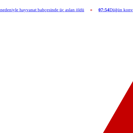
e hayvanat bahçesinde üç aslan öldü
07:54
Düğün konvoyuna ağır f