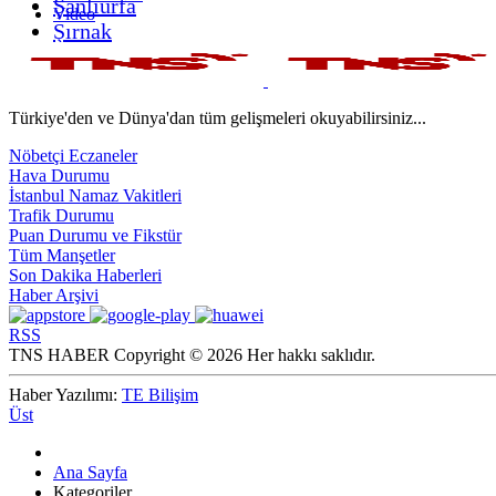
Şanlıurfa
Video
Şırnak
Türkiye'den ve Dünya'dan tüm gelişmeleri okuyabilirsiniz...
Nöbetçi Eczaneler
Hava Durumu
İstanbul Namaz Vakitleri
Trafik Durumu
Puan Durumu ve Fikstür
Tüm Manşetler
Son Dakika Haberleri
Haber Arşivi
RSS
TNS HABER Copyright © 2026 Her hakkı saklıdır.
Haber Yazılımı:
TE Bilişim
Üst
Ana Sayfa
Kategoriler