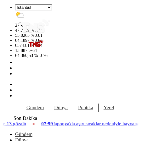
°
27
C
47,7069
%
0.17
55,0265
%
0.01
64,1897
%
0.02
6574.81
%
1.44
13.887
%
64
64.360,53
%
-0.76
Gündem
Dünya
Politika
Yerel
Yaşam
Son Dakika
07:59
Japonya'da aşırı sıcaklar nedeniyle hayvanat bahçesinde üç aslan
Gündem
Dünya