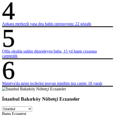
4
Ankara merkezli yasa dışı bahis operasyonu: 22 gözaltı
5
Oğlu okulda saldırı düzenleyen baba, 15 yıl hapis cezasına
çarptırıldı
6
Malatya'da tarım işçilerini taşıyan minibüs tıra çarptı: 18 yaralı
İstanbul Bakırköy Nöbetçi Eczaneler
Banu Eczanesi