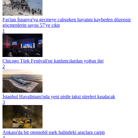
Fas'tan İspanya'ya geçmeye çalışırken hayatını kaybeden düzensiz
göçmenlerin sayısı 57'ye çıktı
1
Chicago Türk Festivali'ne katılımcılardan yoğun ilgi
2
İstanbul Havalimanı'nda yeni pistle taksi süreleri kısalacak
3
Ankara'da bir otomobil park halindeki araçlara çarptı
4