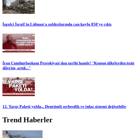
İşgalci İsrail'in Lübnan'a saldırılarında can kaybı 850'ye çıktı
İran Cumhurbaşkanı Pezeşkiyan'dan tarihi hamle! "Komşu ülkelerden özür
dilerim, artık..."
12. Yargı Paketi yolda... Denetimli serbestlik ve infaz sistemi değişebilir
Trend Haberler