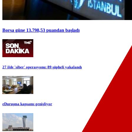
Borsa güne 13.798,53 puandan başladı
27 ilde 'siber' operasyonu: 89 şüpheli yakalandı
eDuruşma kapsamı genişliyor