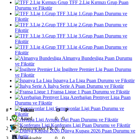
TFF 2.Lig Kırmızı Grup Puan
Durumu ve Fikstür
TFF 3.Lig 1.Grup Puan Durumu ve
Fikstür
TFF 3.Lig 2.Grup Puan Durumu ve
Fikstür
TFF 3.Lig 3.Grup Puan Durumu ve
Fikstür
TFF 3.Lig 4.Grup Puan Durumu ve
Fikstür
Almanya Bundesliga Puan Durumu
ve Fikstür
İngiltere Premier Lig Puan Durumu
ve Fikstür
İspanya La Liga Puan Durumu ve Fikstür
İtalya Serie A Puan Durumu ve Fikstür
Fransa Ligue 1 Puan Durumu ve Fikstür
Azerbaijan Premyer Liqa Puan
Durumu ve Fikstür
Şampiyonlar Ligi Puan Durumu ve
#
Takım
O
P
Fikstür
1
Amed
0
0
Avrupa Ligi Puan Durumu ve Fikstür
Konferans Ligi Puan Durumu ve Fikstür
2
Erzurumspor FK
0
0
Dünya Kupası 2026 Puan Durumu ve
Fikstür
3
Başakşehir
0
0