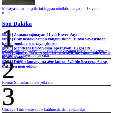
Malatya'da tarım işçilerini taşıyan minibüs tıra çarptı: 18 yaralı
8
Son Dakika
1
08:15 |
Zamana sığmayan 41 yıl: Enver Paşa
08:03 |
Fransa'daki orman yangını İkinci Dünya Savaşı'ndan
kalma bombaları ortaya çıkardı
08:02 |
Menderes Belediyesine operasyon: 13 gözaltı
Fas'tan İspanya'ya geçmeye çalışırken hayatını kaybeden düzensiz
07:59 |
Japonya'da aşırı sıcaklar nedeniyle hayvanat bahçesinde
göçmenlerin sayısı 57'ye çıktı
üç aslan öldü
2
07:54 |
Düğün konvoyuna ağır fatura: 540 bin lira ceza, 6 araç
trafikten men edildi
Filenin Sultanları finale yükseldi
3
Chicago Türk Festivali'ne katılımcılardan yoğun ilgi