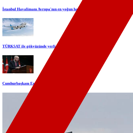
İstanbul Havalimanı Avrupa'nın en yoğun havalimanı oldu
TÜRKSAT ile gökyüzünde yerli internet dönemi başlıyor
Cumhurbaşkanı Erdoğan'dan telefon diplomasisi