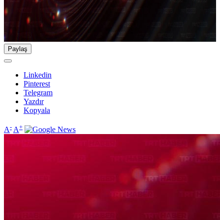
Paylaş
Linkedin
Pinterest
Telegram
Yazdır
Kopyala
-
+
A
A