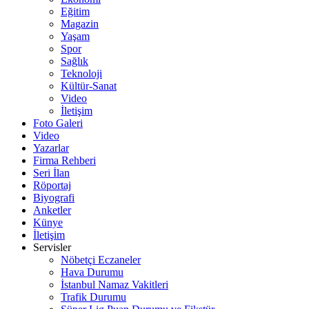
Eğitim
Magazin
Yaşam
Spor
Sağlık
Teknoloji
Kültür-Sanat
Video
İletişim
Foto Galeri
Video
Yazarlar
Firma Rehberi
Seri İlan
Röportaj
Biyografi
Anketler
Künye
İletişim
Servisler
Nöbetçi Eczaneler
Hava Durumu
İstanbul Namaz Vakitleri
Trafik Durumu