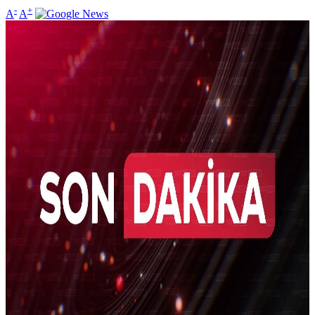
-
+
A
A