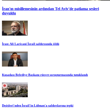
İran'ın misillemesinin ardından Tel Aviv'de patlama sesleri
duyuldu
İran: Ali Laricani İsrail saldırısında öldü
Kuşadası Belediye Başkanı rüşvet soruşturmasında tutuklandı
Dışişleri'nden İsrail'in Lübnan'a saldırılarına tepki