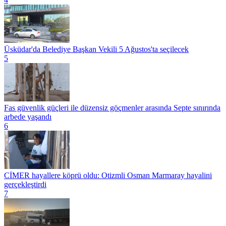
Üsküdar'da Belediye Başkan Vekili 5 Ağustos'ta seçilecek
5
Fas güvenlik güçleri ile düzensiz göçmenler arasında Septe sınırında
arbede yaşandı
6
CİMER hayallere köprü oldu: Otizmli Osman Marmaray hayalini
gerçekleştirdi
7