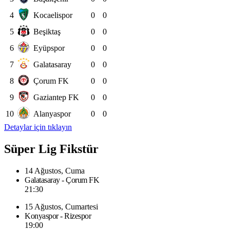
4
Kocaelispor
0
0
5
Beşiktaş
0
0
6
Eyüpspor
0
0
7
Galatasaray
0
0
8
Çorum FK
0
0
9
Gaziantep FK
0
0
10
Alanyaspor
0
0
Detaylar için tıklayın
Süper Lig Fikstür
14 Ağustos, Cuma
Galatasaray - Çorum FK
21:30
15 Ağustos, Cumartesi
Konyaspor - Rizespor
19:00