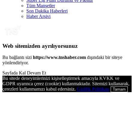
Süper Lig Puan Durumu ve Fikstür
Tüm Manşetler
Son Dakika Haberleri
Haber Arşivi
Web sitemizden ayrılıyorsunuz
Bu bağlantı sizi
https://www.tnshaber.com
dışındaki bir siteye
yönlendiriyor.
Sayfada Kal
Devam Et
Bu sitede deneyimlerinizi kişiselleştirmek amacıyla KVKK ve
GDPR uyarınca çerez (cookie) kullanmaktadır. Sitemizi kullanarak,
çerezleri kullanmamızı kabul edersiniz.
Gizlilik Politikası
Tamam