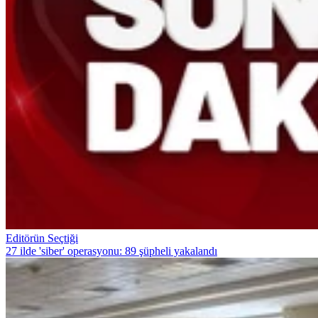
Editörün Seçtiği
27 ilde 'siber' operasyonu: 89 şüpheli yakalandı