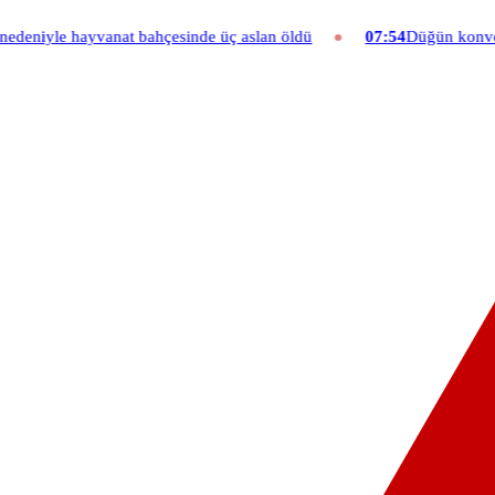
le hayvanat bahçesinde üç aslan öldü
07:54
Düğün konvoyuna ağır f