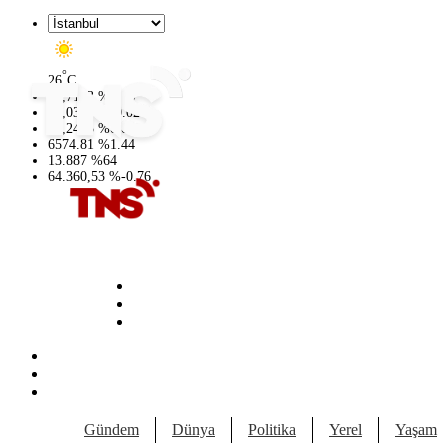
°
26
C
47,7143
%
0.16
55,0317
%
-0.02
64,2463
%
0.07
6574.81
%
1.44
13.887
%
64
64.360,53
%
-0.76
Gündem
Dünya
Politika
Yerel
Yaşam