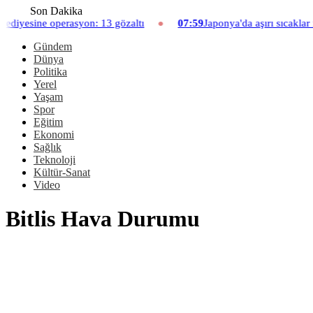
Son Dakika
e operasyon: 13 gözaltı
07:59
Japonya'da aşırı sıcaklar nedeniy
Gündem
Dünya
Politika
Yerel
Yaşam
Spor
Eğitim
Ekonomi
Sağlık
Teknoloji
Kültür-Sanat
Video
Bitlis Hava Durumu