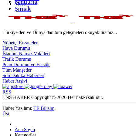
Şanlıurfa
Video
Şırnak
Türkiye'den ve Dünya'dan tüm gelişmeleri okuyabilirsiniz...
Nöbetçi Eczaneler
Hava Durumu
İstanbul Namaz Vakitleri
Trafik Durumu
Puan Durumu ve Fikstür
Tüm Manşetler
Son Dakika Haberleri
Haber Arşivi
RSS
TNS HABER Copyright © 2026 Her hakkı saklıdır.
Haber Yazılımı:
TE Bilişim
Üst
Ana Sayfa
Kategoriler