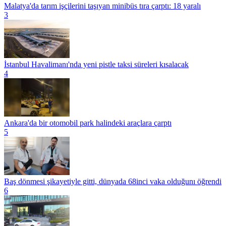
Malatya'da tarım işçilerini taşıyan minibüs tıra çarptı: 18 yaralı
3
İstanbul Havalimanı'nda yeni pistle taksi süreleri kısalacak
4
Ankara'da bir otomobil park halindeki araçlara çarptı
5
Baş dönmesi şikayetiyle gitti, dünyada 68inci vaka olduğunı öğrendi
6