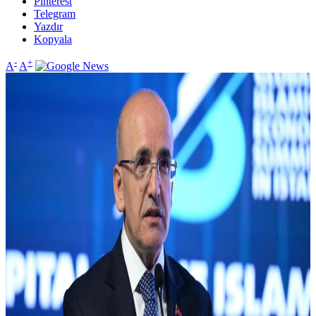
Pinterest
Telegram
Yazdır
Kopyala
-
+
A
A