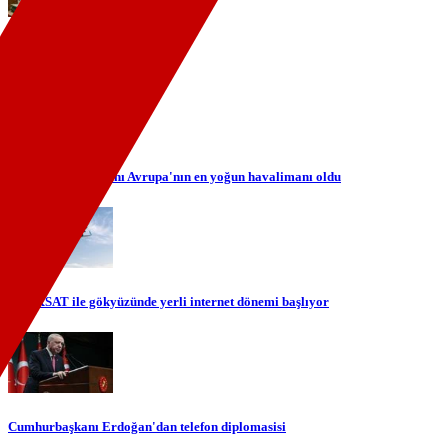
eDuruşma kapsamı genişliyor
İstanbul Havalimanı Avrupa'nın en yoğun havalimanı oldu
TÜRKSAT ile gökyüzünde yerli internet dönemi başlıyor
Cumhurbaşkanı Erdoğan'dan telefon diplomasisi