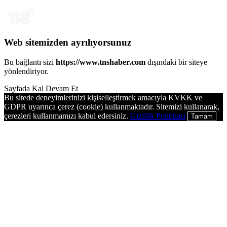
Web sitemizden ayrılıyorsunuz
Bu bağlantı sizi
https://www.tnshaber.com
dışındaki bir siteye
yönlendiriyor.
Sayfada Kal
Devam Et
Bu sitede deneyimlerinizi kişiselleştirmek amacıyla KVKK ve
GDPR uyarınca çerez (cookie) kullanmaktadır. Sitemizi kullanarak,
çerezleri kullanmamızı kabul edersiniz.
Gizlilik Politikası
Tamam