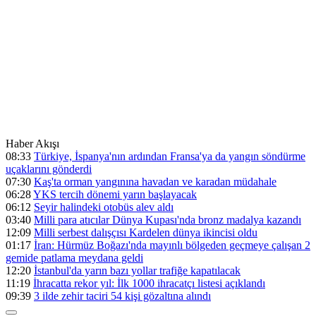
Haber Akışı
08:33
Türkiye, İspanya'nın ardından Fransa'ya da yangın söndürme
uçaklarını gönderdi
07:30
Kaş'ta orman yangınına havadan ve karadan müdahale
06:28
YKS tercih dönemi yarın başlayacak
06:12
Seyir halindeki otobüs alev aldı
03:40
Milli para atıcılar Dünya Kupası'nda bronz madalya kazandı
12:09
Milli serbest dalışçısı Kardelen dünya ikincisi oldu
01:17
İran: Hürmüz Boğazı'nda mayınlı bölgeden geçmeye çalışan 2
gemide patlama meydana geldi
12:20
İstanbul'da yarın bazı yollar trafiğe kapatılacak
11:19
İhracatta rekor yıl: İlk 1000 ihracatçı listesi açıklandı
09:39
3 ilde zehir taciri 54 kişi gözaltına alındı