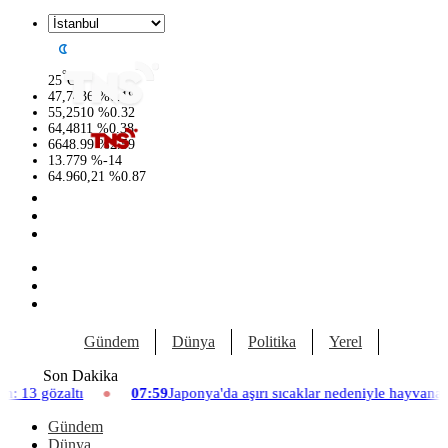
°
25
C
47,7436
%
0.18
55,2510
%
0.32
64,4811
%
0.38
6648.99
%
2.59
13.779
%
-14
64.960,21
%
0.87
Gündem
Dünya
Politika
Yerel
Yaşam
Son Dakika
07:59
Japonya'da aşırı sıcaklar nedeniyle hayvanat bahçesinde üç asl
Gündem
Dünya