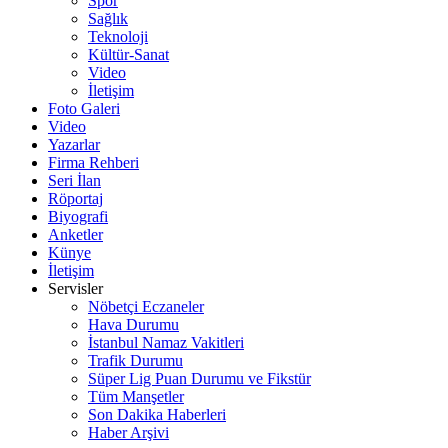
Spor
Sağlık
Teknoloji
Kültür-Sanat
Video
İletişim
Foto Galeri
Video
Yazarlar
Firma Rehberi
Seri İlan
Röportaj
Biyografi
Anketler
Künye
İletişim
Servisler
Nöbetçi Eczaneler
Hava Durumu
İstanbul Namaz Vakitleri
Trafik Durumu
Süper Lig Puan Durumu ve Fikstür
Tüm Manşetler
Son Dakika Haberleri
Haber Arşivi