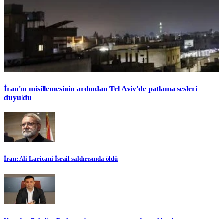
İran'ın misillemesinin ardından Tel Aviv'de patlama sesleri
duyuldu
İran: Ali Laricani İsrail saldırısında öldü