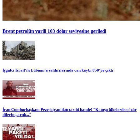
Brent petrolün varili 103 dolar seviyesine geriledi
İşgalci İsrail'in Lübnan'a saldırılarında can kaybı 850'ye çıktı
İran Cumhurbaşkanı Pezeşkiyan'dan tarihi hamle! "Komşu ülkelerden özür
dilerim, artık..."