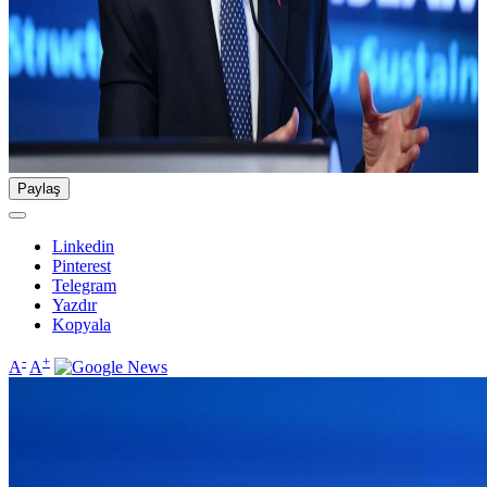
Paylaş
Linkedin
Pinterest
Telegram
Yazdır
Kopyala
-
+
A
A