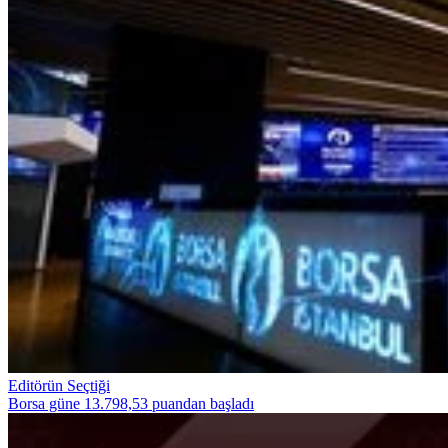
Editörün Seçtiği
Borsa güne 13.798,53 puandan başladı