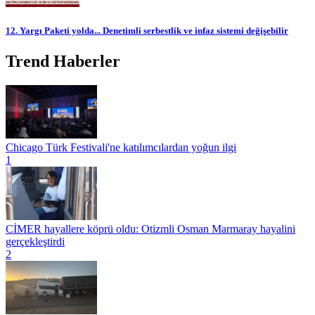
12. Yargı Paketi yolda... Denetimli serbestlik ve infaz sistemi değişebilir
Trend Haberler
Chicago Türk Festivali'ne katılımcılardan yoğun ilgi
1
CİMER hayallere köprü oldu: Otizmli Osman Marmaray hayalini
gerçekleştirdi
2