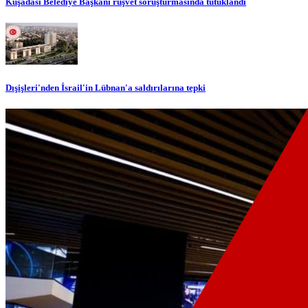
Kuşadası Belediye Başkanı rüşvet soruşturmasında tutuklandı
Dışişleri'nden İsrail'in Lübnan'a saldırılarına tepki