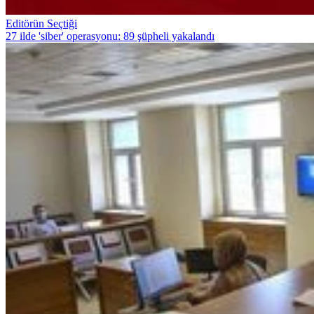
Editörün Seçtiği
27 ilde 'siber' operasyonu: 89 şüpheli yakalandı