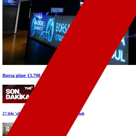
Borsa güne 13.798,53 puandan başladı
27 ilde 'siber' operasyonu: 89 şüpheli yakalandı