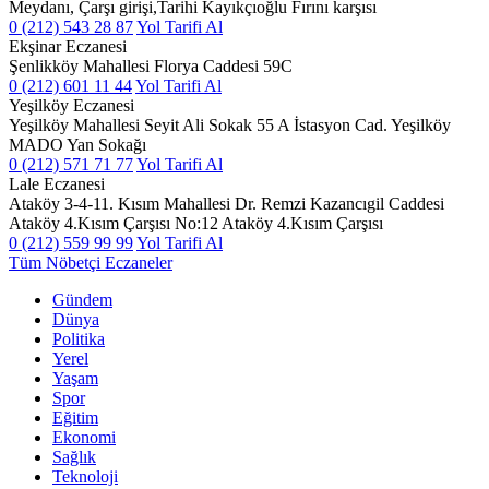
Meydanı, Çarşı girişi,Tarihi Kayıkçıoğlu Fırını karşısı
0 (212) 543 28 87
Yol Tarifi Al
Ekşinar Eczanesi
Şenlikköy Mahallesi Florya Caddesi 59C
0 (212) 601 11 44
Yol Tarifi Al
Yeşilköy Eczanesi
Yeşilköy Mahallesi Seyit Ali Sokak 55 A İstasyon Cad. Yeşilköy
MADO Yan Sokağı
0 (212) 571 71 77
Yol Tarifi Al
Lale Eczanesi
Ataköy 3-4-11. Kısım Mahallesi Dr. Remzi Kazancıgil Caddesi
Ataköy 4.Kısım Çarşısı No:12 Ataköy 4.Kısım Çarşısı
0 (212) 559 99 99
Yol Tarifi Al
Tüm Nöbetçi Eczaneler
Gündem
Dünya
Politika
Yerel
Yaşam
Spor
Eğitim
Ekonomi
Sağlık
Teknoloji