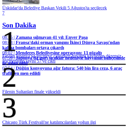
Üsküdar'da Belediye Başkan Vekili 5 Ağustos'ta seçilecek
7
Son Dakika
1
08:15 |
Zamana sığmayan 41 yıl: Enver Paşa
08:03 |
Fransa'daki orman yangını İkinci Dünya Savaşı'ndan
kalma bombaları ortaya çıkardı
08:02 |
Menderes Belediyesine operasyon: 13 gözaltı
Fas'tan İspanya'ya geçmeye çalışırken hayatını kaybeden düzensiz
07:59 |
Japonya'da aşırı sıcaklar nedeniyle hayvanat bahçesinde
göçmenlerin sayısı 57'ye çıktı
üç aslan öldü
2
07:54 |
Düğün konvoyuna ağır fatura: 540 bin lira ceza, 6 araç
trafikten men edildi
Filenin Sultanları finale yükseldi
3
Chicago Türk Festivali'ne katılımcılardan yoğun ilgi