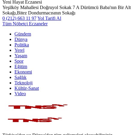
Yeni Hayat Eczanesi
Yeşilköy Mahallesi Doğruyol Sokak 7 A Dürümcü Baba'nın Bir Alt
Sokağı,Bitez Dondurmacısının Sokağı
0 (212) 663 11 97
Yol Tarifi Al
Tüm Nöbetçi Eczaneler
Gündem
Dünya
Politika
Yerel
Yaşam
Spor
Eğitim
Ekonomi
Sağlık
Teknoloji
Kültür-Sanat
Video