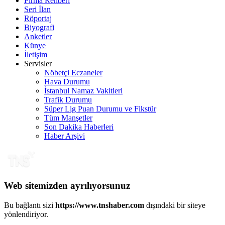
Firma Rehberi
Seri İlan
Röportaj
Biyografi
Anketler
Künye
İletişim
Servisler
Nöbetçi Eczaneler
Hava Durumu
İstanbul Namaz Vakitleri
Trafik Durumu
Süper Lig Puan Durumu ve Fikstür
Tüm Manşetler
Son Dakika Haberleri
Haber Arşivi
Web sitemizden ayrılıyorsunuz
Bu bağlantı sizi
https://www.tnshaber.com
dışındaki bir siteye
yönlendiriyor.