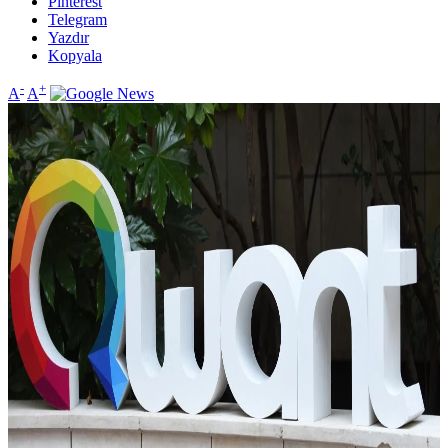
Pinterest
Telegram
Yazdır
Kopyala
-
+
A
A