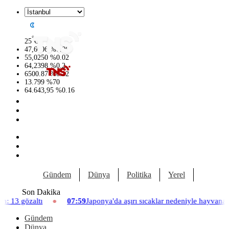
°
25
C
47,6006
%
0.06
55,0250
%
0.02
64,2398
%
0.2
6500.87
%
0.12
13.799
%
70
64.643,95
%
0.16
Gündem
Dünya
Politika
Yerel
Yaşam
Son Dakika
07:59
Japonya'da aşırı sıcaklar nedeniyle hayvanat bahçesinde üç asla
Gündem
Dünya