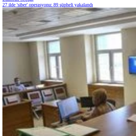
27 ilde 'siber' operasyonu: 89 şüpheli yakalandı