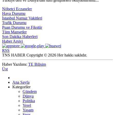
Türkiye'den ve Dünya'dan tüm gelişmeleri okuyabilirsiniz...
Nöbetçi Eczaneler
Hava Durumu
İstanbul Namaz Vakitleri
Trafik Durumu
Puan Durumu ve Fikstür
Tüm Manşetler
Son Dakika Haberleri
Haber Arşivi
RSS
TNS HABER Copyright © 2026 Her hakkı saklıdır.
Haber Yazılımı:
TE Bilişim
Üst
Ana Sayfa
Kategoriler
Gündem
Dünya
Politika
Yerel
Yaşam
Spor