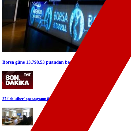
Borsa güne 13.798,53 puandan başladı
27 ilde 'siber' operasyonu: 89 şüpheli yakalandı