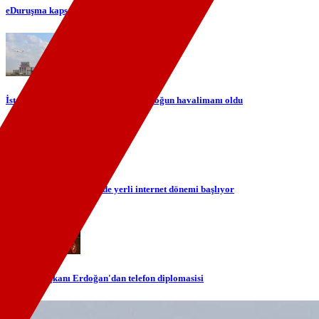
eDuruşma kapsamı genişliyor
İstanbul Havalimanı Avrupa'nın en yoğun havalimanı oldu
TÜRKSAT ile gökyüzünde yerli internet dönemi başlıyor
Cumhurbaşkanı Erdoğan'dan telefon diplomasisi