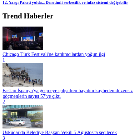
12. Yargı Paketi yolda... Denetimli serbestlik ve infaz sistemi değişebilir
Trend Haberler
Chicago Türk Festivali'ne katılımcılardan yoğun ilgi
1
Fas'tan İspanya'ya geçmeye çalışırken hayatını kaybeden düzensiz
göçmenlerin sayısı 57'ye çıktı
2
Üsküdar'da Belediye Başkan Vekili 5 Ağustos'ta seçilecek
3