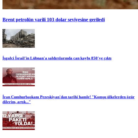
Brent petrolün varili 103 dolar seviyesine geriledi
İşgalci İsrail'in Lübnan'a saldırılarında can kaybı 850'ye çıktı
İran Cumhurbaşkanı Pezeşkiyan'dan tarihi hamle! "Komşu ülkelerden özür
dilerim, artık..."