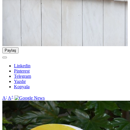
Paylaş
Linkedin
Pinterest
Telegram
Yazdır
Kopyala
-
+
A
A