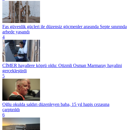
Fas güvenlik güçleri ile düzensiz göçmenler arasında Septe sınırında
arbede yaşandı
4
CİMER hayallere köprü oldu: Otizmli Osman Marmaray hayalini
gerçekleştirdi
5
Oğlu okulda saldırı düzenleyen baba, 15 yıl hapis cezasına
çarptırıldı
6