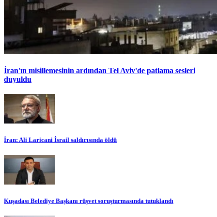
İran'ın misillemesinin ardından Tel Aviv'de patlama sesleri
duyuldu
İran: Ali Laricani İsrail saldırısında öldü
Kuşadası Belediye Başkanı rüşvet soruşturmasında tutuklandı