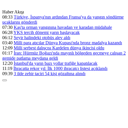
Haber Akışı
08:33
Türkiye, İspanya'nın ardından Fransa'ya da yangın söndürme
uçaklarını gönderdi
07:30
Kaş'ta orman yangınına havadan ve karadan müdahale
06:28
YKS tercih dönemi yarın başlayacak
06:12
Seyir halindeki otobüs alev aldı
03:40
Milli para atıcılar Dünya Kupası'nda bronz madalya kazandı
12:09
Milli serbest dalışçısı Kardelen dünya ikincisi oldu
01:17
İran: Hürmüz Boğazı'nda mayınlı bölgeden geçmeye çalışan 2
gemide patlama meydana geldi
12:20
İstanbul'da yarın bazı yollar trafiğe kapatılacak
11:19
İhracatta rekor yıl: İlk 1000 ihracatçı listesi açıklandı
09:39
3 ilde zehir taciri 54 kişi gözaltına alındı