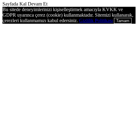
Sayfada Kal
Devam Et
Bu sitede deneyimlerinizi kişiselleştirmek amacıyla KVKK ve
GDPR uyarınca çerez (cookie) kullanmaktadır. Sitemizi kullanarak,
çerezleri kullanmamızı kabul edersiniz.
Gizlilik Politikası
Tamam