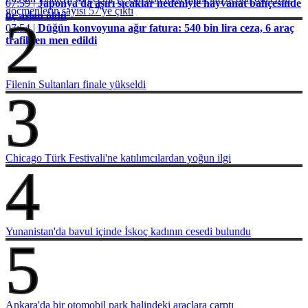
07:59 |
Japonya'da aşırı sıcaklar nedeniyle hayvanat bahçesinde
göçmenlerin sayısı 57'ye çıktı
üç aslan öldü
2
07:54 |
Düğün konvoyuna ağır fatura: 540 bin lira ceza, 6 araç
trafikten men edildi
Filenin Sultanları finale yükseldi
3
Chicago Türk Festivali'ne katılımcılardan yoğun ilgi
4
Yunanistan'da bavul içinde İskoç kadının cesedi bulundu
5
Ankara'da bir otomobil park halindeki araçlara çarptı