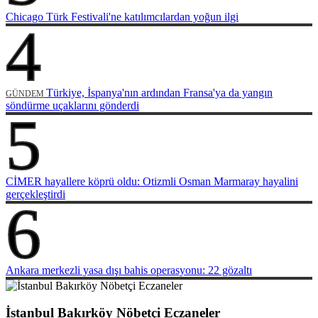
Chicago Türk Festivali'ne katılımcılardan yoğun ilgi
4
Türkiye, İspanya'nın ardından Fransa'ya da yangın
GÜNDEM
söndürme uçaklarını gönderdi
5
CİMER hayallere köprü oldu: Otizmli Osman Marmaray hayalini
gerçekleştirdi
6
Ankara merkezli yasa dışı bahis operasyonu: 22 gözaltı
İstanbul Bakırköy Nöbetçi Eczaneler