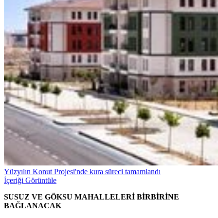
Yüzyılın Konut Projesi'nde kura süreci tamamlandı
İçeriği Görüntüle
SUSUZ VE GÖKSU MAHALLELERİ BİRBİRİNE
BAĞLANACAK