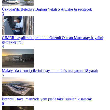
Üsküdar'da Belediye Başkan Vekili 5 Ağustos'ta seçilecek
3
CİMER hayallere köprü oldu: Otizmli Osman Marmaray hayalini
gerçekleştirdi
4
Malatya'da tarım işçilerini taşıyan minibüs tıra çarptı: 18 yaralı
5
İstanbul Havalimanı'nda yeni pistle taksi süreleri kısalacak
6