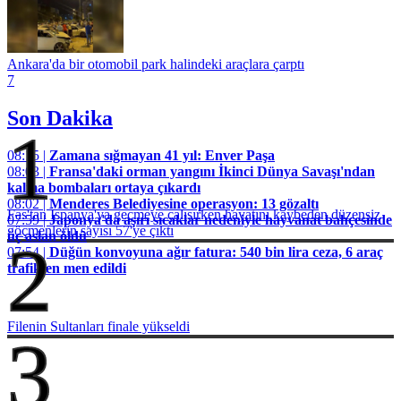
Ankara'da bir otomobil park halindeki araçlara çarptı
7
Son Dakika
1
08:15 |
Zamana sığmayan 41 yıl: Enver Paşa
08:03 |
Fransa'daki orman yangını İkinci Dünya Savaşı'ndan
kalma bombaları ortaya çıkardı
08:02 |
Menderes Belediyesine operasyon: 13 gözaltı
Fas'tan İspanya'ya geçmeye çalışırken hayatını kaybeden düzensiz
07:59 |
Japonya'da aşırı sıcaklar nedeniyle hayvanat bahçesinde
göçmenlerin sayısı 57'ye çıktı
üç aslan öldü
2
07:54 |
Düğün konvoyuna ağır fatura: 540 bin lira ceza, 6 araç
trafikten men edildi
Filenin Sultanları finale yükseldi
3