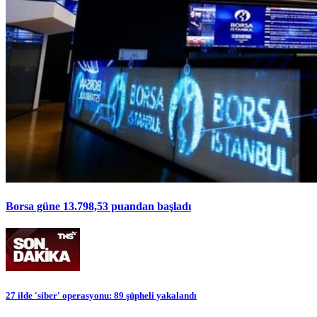
Borsa güne 13.798,53 puandan başladı
27 ilde 'siber' operasyonu: 89 şüpheli yakalandı