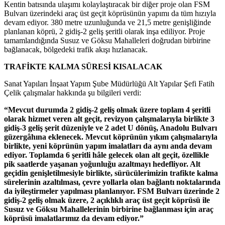
Kentin batısında ulaşımı kolaylaştıracak bir diğer proje olan FSM
Bulvarı üzerindeki araç üst geçit köprüsünün yapımı da tüm hızıyla
devam ediyor. 380 metre uzunluğunda ve 21,5 metre genişliğinde
planlanan köprü, 2 gidiş-2 geliş şeritli olarak inşa ediliyor. Proje
tamamlandığında Susuz ve Göksu Mahalleleri doğrudan birbirine
bağlanacak, bölgedeki trafik akışı hızlanacak.
TRAFİKTE KALMA SÜRESİ KISALACAK
Sanat Yapıları İnşaat Yapım Şube Müdürlüğü Alt Yapılar Şefi Fatih
Çelik çalışmalar hakkında şu bilgileri verdi:
“Mevcut durumda 2 gidiş-2 geliş olmak üzere toplam 4 şeritli
olarak hizmet veren alt geçit, revizyon çalışmalarıyla birlikte 3
gidiş-3 geliş şerit düzeniyle ve 2 adet U dönüş, Anadolu Bulvarı
güzergâhına eklenecek. Mevcut köprünün yıkım çalışmalarıyla
birlikte, yeni köprünün yapım imalatları da aynı anda devam
ediyor. Toplamda 6 şeritli hâle gelecek olan alt geçit, özellikle
pik saatlerde yaşanan yoğunluğu azaltmayı hedefliyor. Alt
geçidin genişletilmesiyle birlikte, sürücülerimizin trafikte kalma
sürelerinin azaltılması, çevre yollarla olan bağlantı noktalarında
da iyileştirmeler yapılması planlanıyor. FSM Bulvarı üzerinde 2
gidiş-2 geliş olmak üzere, 2 açıklıklı araç üst geçit köprüsü ile
Susuz ve Göksu Mahallelerinin birbirine bağlanması için araç
köprüsü imalatlarımız da devam ediyor.”