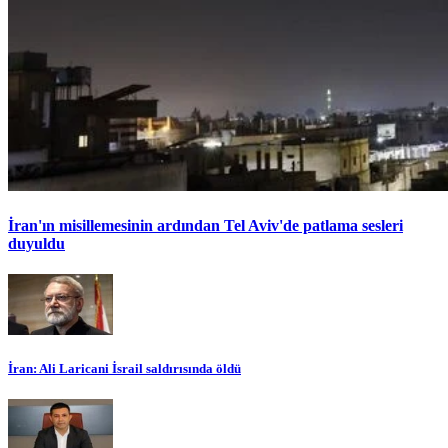
İran'ın misillemesinin ardından Tel Aviv'de patlama sesleri
duyuldu
İran: Ali Laricani İsrail saldırısında öldü