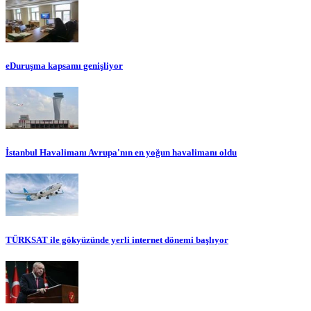
eDuruşma kapsamı genişliyor
İstanbul Havalimanı Avrupa'nın en yoğun havalimanı oldu
TÜRKSAT ile gökyüzünde yerli internet dönemi başlıyor