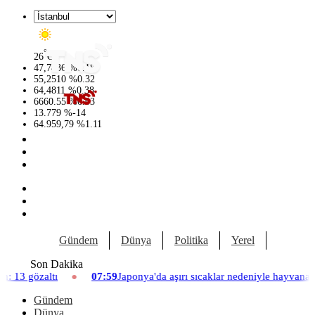
°
26
C
47,7436
%
0.18
55,2510
%
0.32
64,4811
%
0.38
6660.55
%
0.03
13.779
%
-14
64.959,79
%
1.11
Gündem
Dünya
Politika
Yerel
Yaşam
Son Dakika
aponya'da aşırı sıcaklar nedeniyle hayvanat bahçesinde üç aslan öldü
Gündem
Dünya