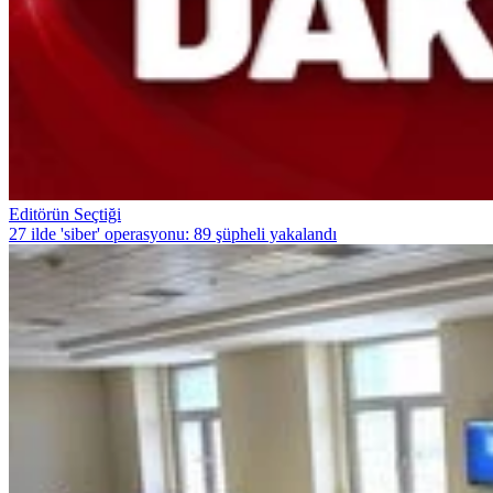
Editörün Seçtiği
27 ilde 'siber' operasyonu: 89 şüpheli yakalandı