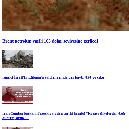
Brent petrolün varili 103 dolar seviyesine geriledi
İşgalci İsrail'in Lübnan'a saldırılarında can kaybı 850'ye çıktı
İran Cumhurbaşkanı Pezeşkiyan'dan tarihi hamle! "Komşu ülkelerden özür
dilerim, artık..."