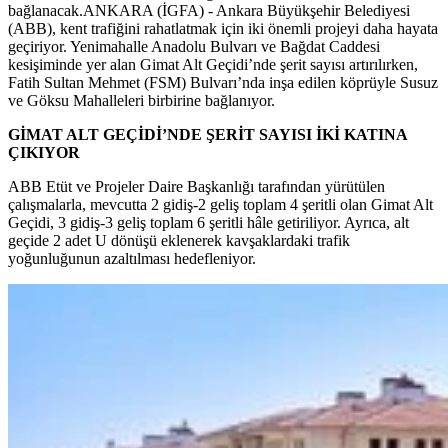
bağlanacak.ANKARA (İGFA) - Ankara Büyükşehir Belediyesi
(ABB), kent trafiğini rahatlatmak için iki önemli projeyi daha hayata
geçiriyor. Yenimahalle Anadolu Bulvarı ve Bağdat Caddesi
kesişiminde yer alan Gimat Alt Geçidi’nde şerit sayısı artırılırken,
Fatih Sultan Mehmet (FSM) Bulvarı’nda inşa edilen köprüyle Susuz
ve Göksu Mahalleleri birbirine bağlanıyor.
GİMAT ALT GEÇİDİ’NDE ŞERİT SAYISI İKİ KATINA
ÇIKIYOR
ABB Etüt ve Projeler Daire Başkanlığı tarafından yürütülen
çalışmalarla, mevcutta 2 gidiş-2 geliş toplam 4 şeritli olan Gimat Alt
Geçidi, 3 gidiş-3 geliş toplam 6 şeritli hâle getiriliyor. Ayrıca, alt
geçide 2 adet U dönüşü eklenerek kavşaklardaki trafik
yoğunluğunun azaltılması hedefleniyor.