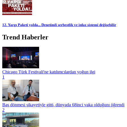
12. Yargı Paketi yolda... Denetimli serbestlik ve infaz sistemi değişebilir
Trend Haberler
Chicago Türk Festivali'ne katılımcılardan yoğun ilgi
1
Baş dönmesi şikayetiyle gitti, dünyada 68inci vaka olduğunı öğrendi
2