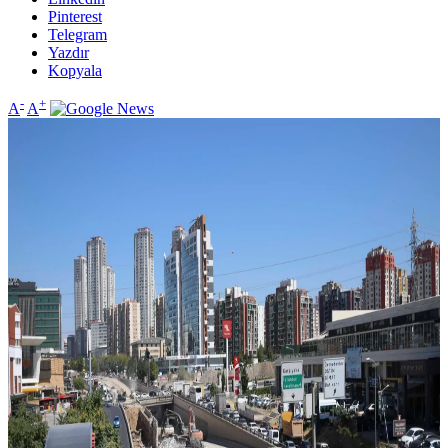
Pinterest
Telegram
Yazdır
Kopyala
-
+
A
A