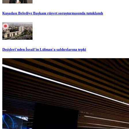
Kuşadası Belediye Başkanı rüşvet soruşturmasında tutuklandı
Dışişleri'nden İsrail'in Lübnan'a saldırılarına tepki