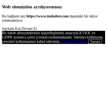
Web sitemizden ayrılıyorsunuz
Bu bağlantı sizi
https://www.tnshaber.com
dışındaki bir siteye
yönlendiriyor.
Sayfada Kal
Devam Et
Bu sitede deneyimlerinizi kişiselleştirmek amacıyla KVKK ve
GDPR uyarınca çerez (cookie) kullanmaktadır. Sitemizi kullanarak,
çerezleri kullanmamızı kabul edersiniz.
Gizlilik Politikası
Tamam