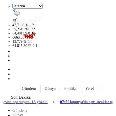
°
25
C
47,7436
%
0.18
55,2510
%
0.32
64,4811
%
0.38
6660.55
%
0
13.779
%
-14
64.815,30
%
-0.1
Gündem
Dünya
Politika
Yerel
Yaşam
Son Dakika
erasyon: 13 gözaltı
07:59
Japonya'da aşırı sıcaklar nedeniyle ha
Gündem
Dünya