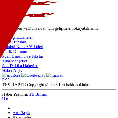
Türkiye'den ve Dünya'dan tüm gelişmeleri okuyabilirsiniz...
Nöbetçi Eczaneler
Hava Durumu
İstanbul Namaz Vakitleri
Trafik Durumu
Puan Durumu ve Fikstür
Tüm Manşetler
Son Dakika Haberleri
Haber Arşivi
RSS
TNS HABER Copyright © 2026 Her hakkı saklıdır.
Haber Yazılımı:
TE Bilişim
Üst
Ana Sayfa
Kategoriler