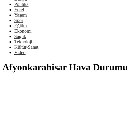
Politika
Yerel
Yaşam
Spor
Eğitim
Ekonomi
Sağlık
Teknoloji
Kültür-Sanat
Video
Afyonkarahisar Hava Durumu