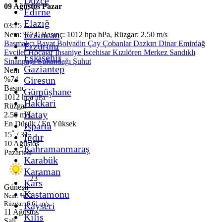
Düzce
09 Ağustos Pazar
Edirne
Elazığ
03:15
Erzincan
Nem: %74, Basınç: 1012 hpa hPa, Rüzgar: 2.50 m/s
Başmakçı
Bayat
Bolvadin
Çay
Çobanlar
Dazkırı
Dinar
Emirdağ
Erzurum
Evciler
Hocalar
İhsaniye
İscehisar
Kızılören
Merkez
Sandıklı
Eskişehir
Sinanpaşa
Sultandağı
Şuhut
Gaziantep
Nem
Giresun
%74
Basınç
Gümüşhane
1012 hpa
hPa
Hakkari
Rüzgar
Hatay
2.50 m/s
En Düşük / En Yüksek
Isparta
°
°
15
/ 31
Iğdır
10 Ağustos
Kahramanmaraş
Pazartesi
Karabük
Karaman
°
23
Kars
Güneşli
Kastamonu
Nem: %52
Rüzgar: 6.61 m/s
Kayseri
11 Ağustos
Kilis
Salı