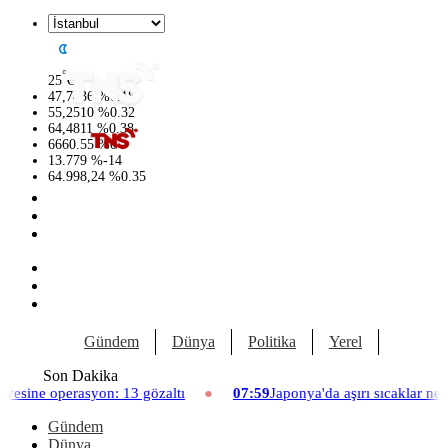
°
25
C
47,7436
%
0.18
55,2510
%
0.32
64,4811
%
0.38
6660.55
%
0
13.779
%
-14
64.998,24
%
0.35
Gündem
Dünya
Politika
Yerel
Yaşam
Son Dakika
erasyon: 13 gözaltı
07:59
Japonya'da aşırı sıcaklar nedeniyle h
Gündem
Dünya