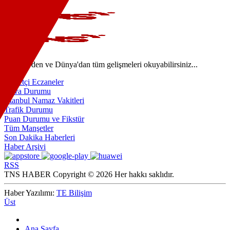
Türkiye'den ve Dünya'dan tüm gelişmeleri okuyabilirsiniz...
Nöbetçi Eczaneler
Hava Durumu
İstanbul Namaz Vakitleri
Trafik Durumu
Puan Durumu ve Fikstür
Tüm Manşetler
Son Dakika Haberleri
Haber Arşivi
RSS
TNS HABER Copyright © 2026 Her hakkı saklıdır.
Haber Yazılımı:
TE Bilişim
Üst
Ana Sayfa