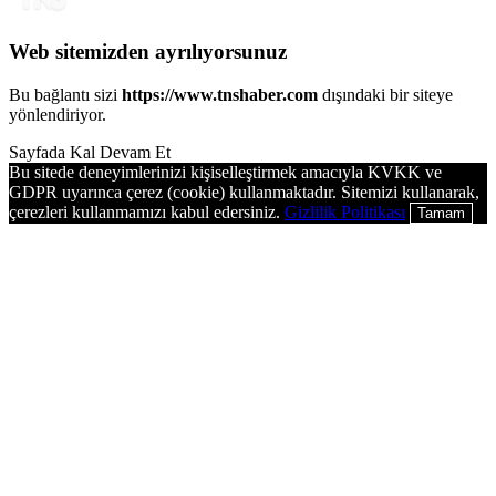
Web sitemizden ayrılıyorsunuz
Bu bağlantı sizi
https://www.tnshaber.com
dışındaki bir siteye
yönlendiriyor.
Sayfada Kal
Devam Et
Bu sitede deneyimlerinizi kişiselleştirmek amacıyla KVKK ve
GDPR uyarınca çerez (cookie) kullanmaktadır. Sitemizi kullanarak,
çerezleri kullanmamızı kabul edersiniz.
Gizlilik Politikası
Tamam