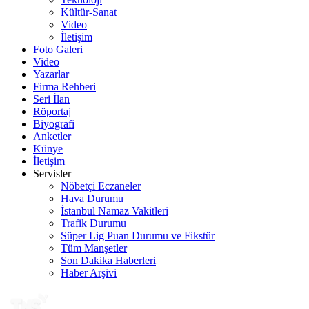
Kültür-Sanat
Video
İletişim
Foto Galeri
Video
Yazarlar
Firma Rehberi
Seri İlan
Röportaj
Biyografi
Anketler
Künye
İletişim
Servisler
Nöbetçi Eczaneler
Hava Durumu
İstanbul Namaz Vakitleri
Trafik Durumu
Süper Lig Puan Durumu ve Fikstür
Tüm Manşetler
Son Dakika Haberleri
Haber Arşivi